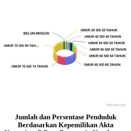
Pie chart with 18 slices.
UMUR 25 S/D 29 TAHUN
UMUR 25 S/D 29 TAHUN
BELUM MENGISI
BELUM MENGISI
UMUR 45 S/D 49 TAHUN
UMUR 45 S/D 49 TAHUN
UMUR 50 S/D 54 TAHUN
UMUR 50 S/D 54 TAHUN
UMUR 75 S/D 99 TAH…
UMUR 75 S/D 99 TAH…
UMUR 55 S/D 59 TAHUN
UMUR 55 S/D 59 TAHUN
UMUR 60 S/D 64 TAHUN
UMUR 60 S/D 64 TAHUN
UMUR 65 S/D 69 TAHUN
UMUR 65 S/D 69 TAHUN
UMUR 70 S/D 74 TAHUN
UMUR 70 S/D 74 TAHUN
Highcharts.com
End of interactive chart.
Jumlah dan Persentase Penduduk
Berdasarkan Kepemilikan Akta