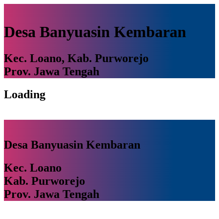
Desa Banyuasin Kembaran
Kec. Loano, Kab. Purworejo
Prov. Jawa Tengah
Loading
Desa Banyuasin Kembaran
Kec. Loano
Kab. Purworejo
Prov. Jawa Tengah