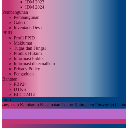
IDM 2023
IDM 2024
Pembangunan
Pembangunan
Galeri
Inventaris Desa
PPID
Profil PPID
Maklumat
Tugas dan Fungsi
Produk Hukum
Informasi Publik
Informasi dikecualikan
Privacy Policy
Pengaduan
Bantuan
PBP24
DTKS
BLTD24T2
Info
n Kembaran Kecamatan Loano Kabupaten Purworejo |
Untuk dapat mema