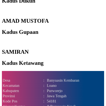
Kadus Dukuh
AMAD MUSTOFA
Kadus Gupaan
SAMIRAN
Kadus Ketawang
Desa
:
Banyuasin Kembaran
Kecamatan
:
Loano
Kabupaten
:
Purworejo
Provinsi
:
Jawa Tengah
Kode Pos
:
54181