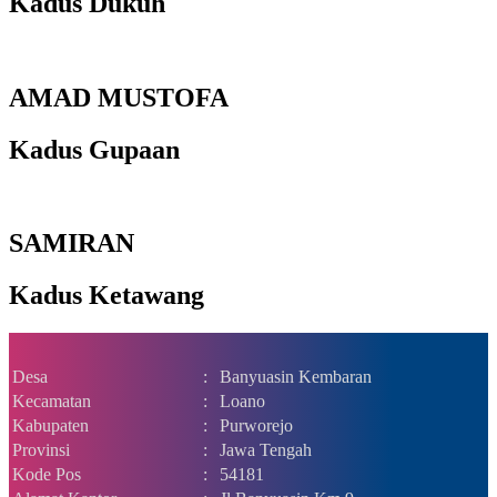
Kadus Dukuh
AMAD MUSTOFA
Kadus Gupaan
SAMIRAN
Kadus Ketawang
Desa
:
Banyuasin Kembaran
Kecamatan
:
Loano
Kabupaten
:
Purworejo
Provinsi
:
Jawa Tengah
Kode Pos
:
54181