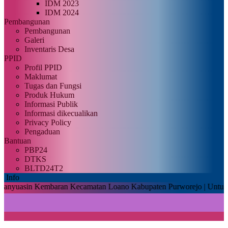
IDM 2023
IDM 2024
Pembangunan
Pembangunan
Galeri
Inventaris Desa
PPID
Profil PPID
Maklumat
Tugas dan Fungsi
Produk Hukum
Informasi Publik
Informasi dikecualikan
Privacy Policy
Pengaduan
Bantuan
PBP24
DTKS
BLTD24T2
Info
n Kembaran Kecamatan Loano Kabupaten Purworejo |
Untuk dapat mema