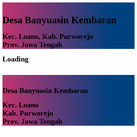
Desa Banyuasin Kembaran
Kec. Loano, Kab. Purworejo
Prov. Jawa Tengah
Loading
Desa Banyuasin Kembaran
Kec. Loano
Kab. Purworejo
Prov. Jawa Tengah