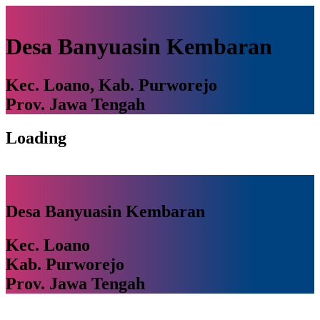
Desa Banyuasin Kembaran
Kec. Loano, Kab. Purworejo
Prov. Jawa Tengah
Loading
Desa Banyuasin Kembaran
Kec. Loano
Kab. Purworejo
Prov. Jawa Tengah