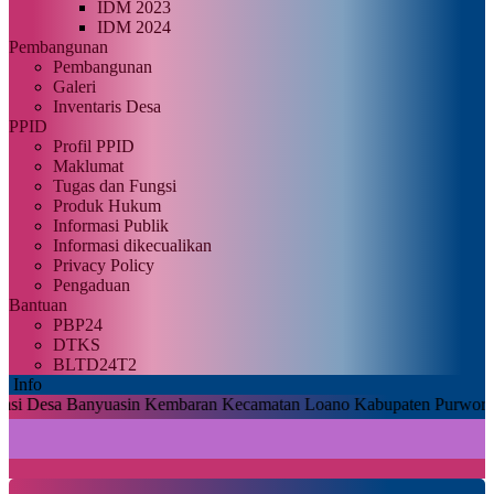
IDM 2023
IDM 2024
Pembangunan
Pembangunan
Galeri
Inventaris Desa
PPID
Profil PPID
Maklumat
Tugas dan Fungsi
Produk Hukum
Informasi Publik
Informasi dikecualikan
Privacy Policy
Pengaduan
Bantuan
PBP24
DTKS
BLTD24T2
Info
Banyuasin Kembaran Kecamatan Loano Kabupaten Purworejo |
Untuk d