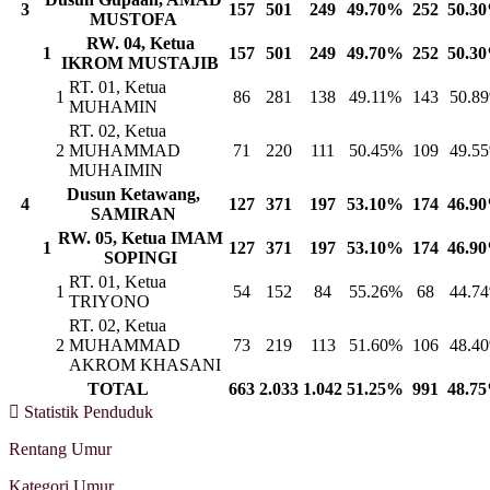
3
157
501
249
49.70%
252
50.3
MUSTOFA
RW. 04, Ketua
1
157
501
249
49.70%
252
50.3
IKROM MUSTAJIB
RT. 01, Ketua
1
86
281
138
49.11%
143
50.8
MUHAMIN
RT. 02, Ketua
2
MUHAMMAD
71
220
111
50.45%
109
49.5
MUHAIMIN
Dusun Ketawang,
4
127
371
197
53.10%
174
46.9
SAMIRAN
RW. 05, Ketua IMAM
1
127
371
197
53.10%
174
46.9
SOPINGI
RT. 01, Ketua
1
54
152
84
55.26%
68
44.7
TRIYONO
RT. 02, Ketua
2
MUHAMMAD
73
219
113
51.60%
106
48.4
AKROM KHASANI
TOTAL
663
2.033
1.042
51.25%
991
48.7
Statistik Penduduk
Rentang Umur
Kategori Umur