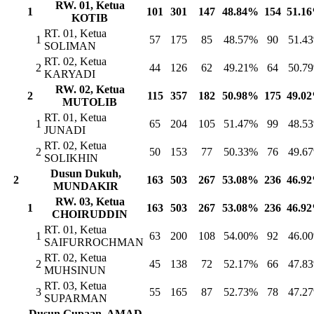
RW. 01, Ketua
1
101
301
147
48.84%
154
51.1
KOTIB
RT. 01, Ketua
1
57
175
85
48.57%
90
51.4
SOLIMAN
RT. 02, Ketua
2
44
126
62
49.21%
64
50.7
KARYADI
RW. 02, Ketua
2
115
357
182
50.98%
175
49.0
MUTOLIB
RT. 01, Ketua
1
65
204
105
51.47%
99
48.5
JUNADI
RT. 02, Ketua
2
50
153
77
50.33%
76
49.6
SOLIKHIN
Dusun Dukuh,
2
163
503
267
53.08%
236
46.9
MUNDAKIR
RW. 03, Ketua
1
163
503
267
53.08%
236
46.9
CHOIRUDDIN
RT. 01, Ketua
1
63
200
108
54.00%
92
46.0
SAIFURROCHMAN
RT. 02, Ketua
2
45
138
72
52.17%
66
47.8
MUHSINUN
RT. 03, Ketua
3
55
165
87
52.73%
78
47.2
SUPARMAN
Dusun Gupaan, AMAD