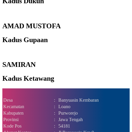
Kadus Dukuh
AMAD MUSTOFA
Kadus Gupaan
SAMIRAN
Kadus Ketawang
Desa
:
Banyuasin Kembaran
Kecamatan
:
Loano
Kabupaten
:
Purworejo
Provinsi
:
Jawa Tengah
Kode Pos
:
54181