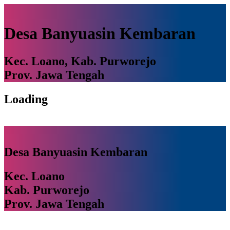
Desa Banyuasin Kembaran
Kec. Loano, Kab. Purworejo
Prov. Jawa Tengah
Loading
Desa Banyuasin Kembaran
Kec. Loano
Kab. Purworejo
Prov. Jawa Tengah