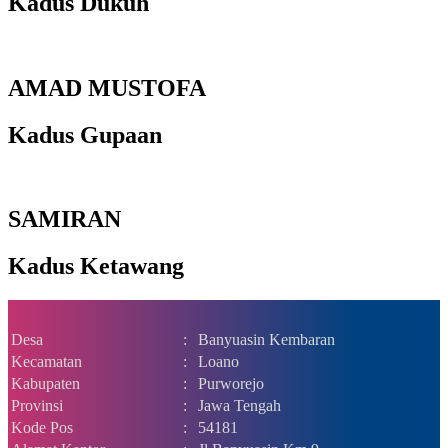
Kadus Dukuh
AMAD MUSTOFA
Kadus Gupaan
SAMIRAN
Kadus Ketawang
Desa
:
Banyuasin Kembaran
Kecamatan
:
Loano
Kabupaten
:
Purworejo
Provinsi
:
Jawa Tengah
Kode Pos
:
54181