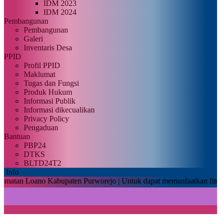
IDM 2023
IDM 2024
Pembangunan
Pembangunan
Galeri
Inventaris Desa
PPID
Profil PPID
Maklumat
Tugas dan Fungsi
Produk Hukum
Informasi Publik
Informasi dikecualikan
Privacy Policy
Pengaduan
Bantuan
PBP24
DTKS
BLTD24T2
Info
ano Kabupaten Purworejo |
Untuk dapat memanfaatkan fitur layanan m